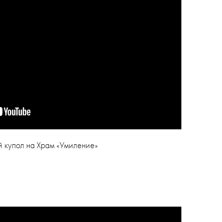
й купол на Храм «Умиление»