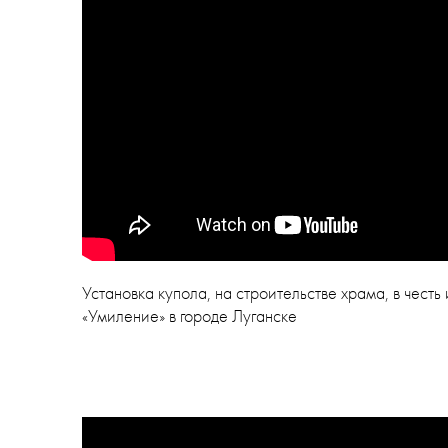
Установка купола, на строительстве храма, в чес
«Умиление» в городе Луганске