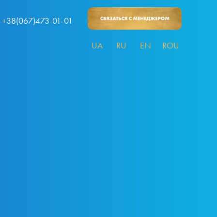
+38(067)473-01-01
UA
RU
EN
ROU