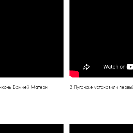
ть иконы Божией Матери
В Луганске установили первы