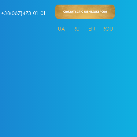
+38(067)473-01-01
UA
RU
EN
ROU