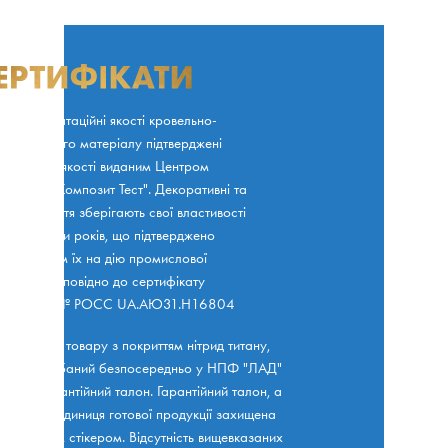
кі експлуатаційні якості кровельно-
ицювального матеріалу підтверджені
тифікатом якості виданим Центром
ифікації "Композит Тест". Декоративні та
сні покриття зберігають свої властивості
тягом 50-ти років, що підтверджено
робуванням їх на дію промислової
осфери відповідно до сертифікату
повідності № РОСС UA.АЮ31.Н16804
удь-якого товару з покриттям нітрид титану,
й був придбаний безпосередньо у НПФ "ЛАД"
ється гарантійний талон. Гарантійний талон, а
ож кожна одиниця готової продукції захищена
графічним стікером. Відсутність вищевказаних