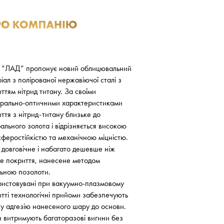
“ЛАД” пропонує новий облицювальний
іал з полірованої нержавіючої сталі з
ттям нітрид титану. За своїми
трально-оптичними характеристиками
ття з нітрид-титану близьке до
ального золота і відрізняється високою
феростійкістю та механічною міцністю.
 довговічне і набагато дешевше ніж
е покриття, нанесене методом
льною позолоти.
ристовувані при вакуумно-плазмовому
тті технологічні прийоми забезпечують
у адгезію нанесеного шару до основи.
 витримують багаторазові вигини без