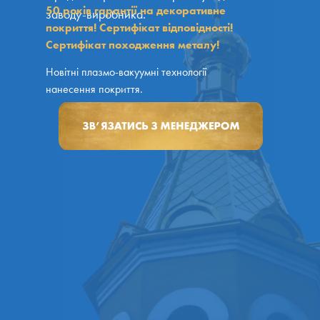
50 років гарантії на декоративне
заводу-виробника.
покриття! Сертифікат відповідності!
Сертифікат походження металу!
Новітні плазмо-вакуумні технології
нанесення покриття.