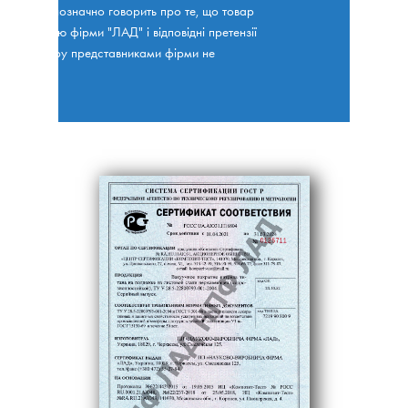
ментів однозначно говорить про те, що товар
 продукцією фірми "ЛАД" і відповідні претензії
якості товару представниками фірми не
ймаються.