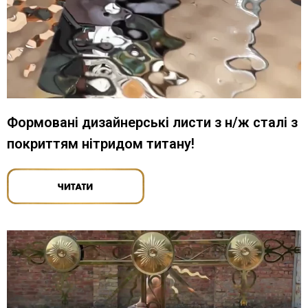
Формовані дизайнерські листи з н/ж сталі з
покриттям нітридом титану!