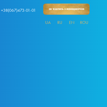
+38(067)473-01-01
UA
RU
EN
ROU