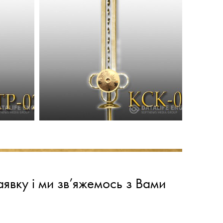
явку і ми зв’яжемось з Вами